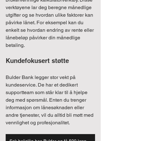
verktøyene lar deg beregne månedlige 
utgifter og se hvordan ulike faktorer kan 
påvirke lånet. For eksempel kan du 
enkelt se hvordan endring av rente eller 
lånebeløp påvirker din månedlige 
betaling.
Kundefokusert støtte
Bulder Bank legger stor vekt på 
kundeservice. De har et dedikert 
supportteam som står klar til å hjelpe 
deg med spørsmål. Enten du trenger 
informasjon om lånesøknaden eller 
andre tjenester, vil du alltid bli møtt med 
vennlighet og profesjonalitet.
Søk boliglån hos Bulder og få 500 kroner gratis!