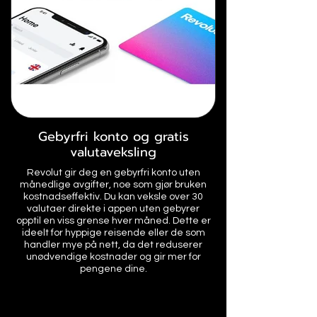
Gebyrfri konto og gratis
valutaveksling
Revolut gir deg en gebyrfri konto uten
månedlige avgifter, noe som gjør bruken
kostnadseffektiv. Du kan veksle over 30
valutaer direkte i appen uten gebyrer
opptil en viss grense hver måned. Dette er
ideelt for hyppige reisende eller de som
handler mye på nett, da det reduserer
unødvendige kostnader og gir mer for
pengene dine.