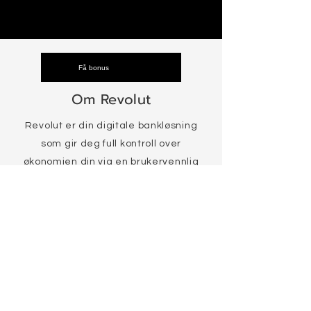
Få bonus
Om Revolut
​Revolut er din digitale bankløsning
som gir deg full kontroll over
økonomien din via en brukervennlig
app. Med Revolut kan du opprette en
internasjonal bankkonto, få et
debetkort som fungerer over hele
verden, og veksle valuta uten gebyrer.
Send penger til utlandet, invester i
aksjer og kryptovaluta, og overvåk
forbruket ditt i sanntid.