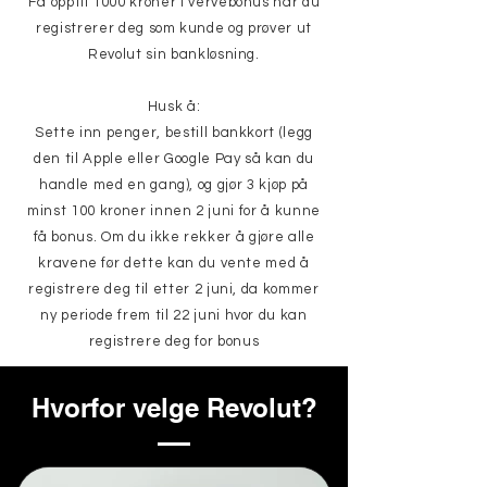
Få opptil 1000 kroner i vervebonus når du
registrerer deg som kunde og prøver ut
Revolut sin bankløsning.
Husk å:
Sette inn penger, bestill bankkort (legg
den til Apple eller Google Pay så kan du
handle med en gang), og gjør 3 kjøp på
minst 100 kroner innen 2 juni for å kunne
få bonus. Om du ikke rekker å gjøre alle
kravene før dette kan du vente med å
registrere deg til etter 2 juni, da kommer
ny periode frem til 22 juni hvor du kan
registrere deg for bonus
Hvorfor velge Revolut?