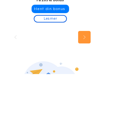
Få 265 kr bonus
Hent din bonus
Les mer
Bli med på vårt nyhetsbrev
for oppdateringer!
Epost
*