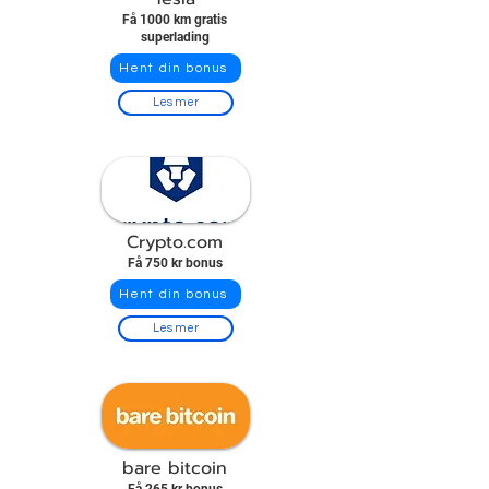
Få 1000 km gratis
superlading
Hent din bonus
Les mer
Crypto.com
Få 750 kr bonus
Hent din bonus
Les mer
bare bitcoin