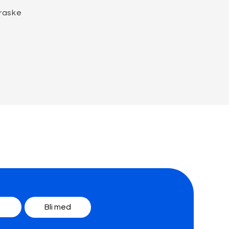
 raske
sbrev for
!
Bli med