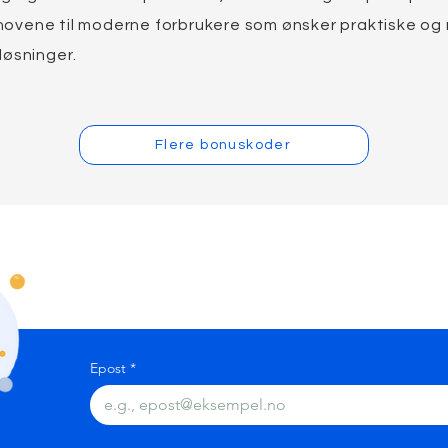
ovene til moderne forbrukere som ønsker praktiske og
løsninger.
Flere bonuskoder
Bli med på vårt nyhet
oppdateringer
Epost
*