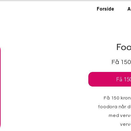
Forside
A
Fo
Få 150
Få 15
Få 150 kron
foodora når d
med verv
verv