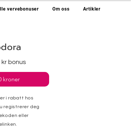
lle vervebonuser
Om oss
Artikler
odora
 kr bonus
0 kroner
er i rabatt hos
u registrerer deg
ekoden eller
elinken.