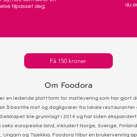
du ø
else tilpasset deg.
Få 150 kroner
Om Foodora
er en ledende plattform for matlevering som har gjort d
sk å bestille mat og dagligvarer fra lokale restauranter
 Selskapet ble grunnlagt i 2014 og har siden ekspandert 
i seks europeiske land, inkludert Norge, Sverige, Finland
, Ungarn og Tsjekkia. Foodora tilbyr en brukervennlig a