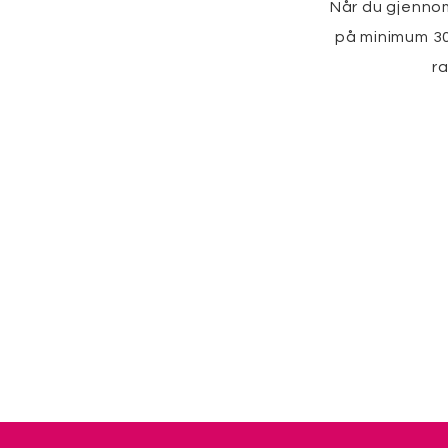
Når du gjennom
på minimum 300
r