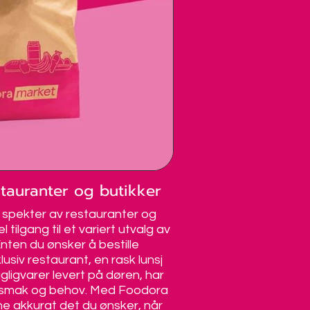
stauranter og butikker
Rask lever
t spekter av restauranter og
Foodora er kjent f
 tilgang til et variert utvalg av
ofte er innen 30 m
nten du ønsker å bestille
enkelt følge med på 
siv restaurant, en rask lunsj
og dette gir deg tr
agligvarer levert på døren, har
at maten din alltid 
 smak og behov. Med Foodora
deg planlegge m
ne akkurat det du ønsker, når