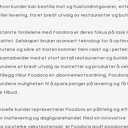
hvor kunder kan bestille mat og husholdningsvarer, ent
ller levering, fra et bredt utvalg av restauranter og buti
 største fordelene med Foodora er deres fokus på rask 
alitet. Selskapet bruker avansert teknologi for å optim
rutene og sikre at maten kommer frem raskt og i perfek
samarbeider med et stort antall restauranter og butikk
kundene et bredt utvalg av matretter og produkter å ve
I tillegg tilbyr Foodora en abonnementsordning, Foodora
undene muligheten til å spare penger på levering og få t
e tilbud.
sielle kunder representerer Foodora en pålitelig og eff
or matlevering og dagligvarehandel. Med sin innovative
g og sterke vekstpotensial, er Foodora godt posisjonert