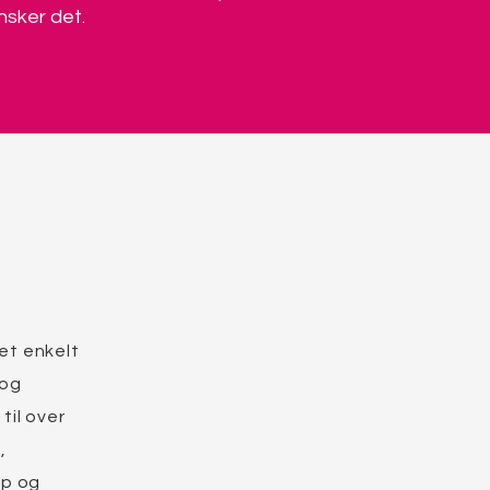
nsker det.
et enkelt
 og
til over
,
pp og