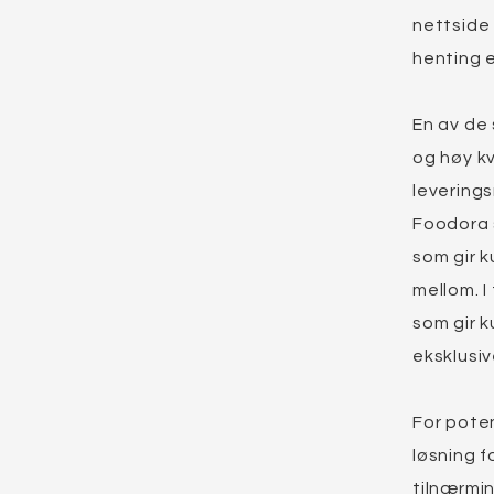
nettside 
henting e
En av de
og høy kv
leverings
Foodora 
som gir 
mellom. 
som gir k
eksklusiv
For poten
løsning f
tilnærmin