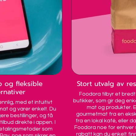
 og fleksible
Stort utvalg av re
rnativer
Foodora tilbyr et bred
butikker, som gir deg enkel
lig, med et intuitivt
mat og produkter. E
 mat og varer enkelt. Du
gourmetmat fra en eksklu
gere bestillinger, og få
fra en lokal kafé, eller d
tilbud direkte i appen. I
Foodora noe for enhver
e betalingsmetoder som
rabatt kan du enkelt fin
 Pay, noe som sikrer en