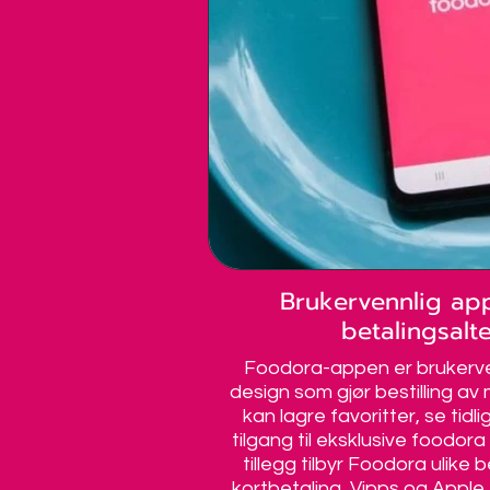
Brukervennlig app
betalingsalte
Foodora-appen er brukervenn
design som gjør bestilling av
kan lagre favoritter, se tidli
tilgang til eksklusive foodora 
tillegg tilbyr Foodora ulik
kortbetaling, Vipps og Apple