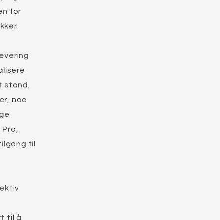
en for
kker.
levering
alisere
t stand.
er, noe
lge
 Pro,
ilgang til
ektiv
 til å