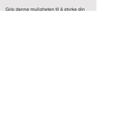
Grip denne muligheten til å styrke din 
økonomiske fremtid mens Bitcoin 
fortsetter å utvikle seg. Bli en del av det 
livlige landskapet for digitale valutaer, 
og stol på at Bare Bitcoin kan veilede 
deg på veien mot suksess!
Få bonus hos bare bitcoin
Kryptovaluta går både opp og ned i verdi, 