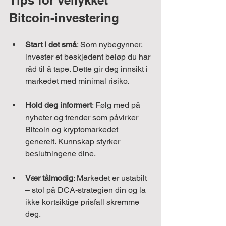
Bitcoin-investering
Start i det små
: Som nybegynner, 
invester et beskjedent beløp du har 
råd til å tape. Dette gir deg innsikt i 
markedet med minimal risiko.
Hold deg informert
: Følg med på 
nyheter og trender som påvirker 
Bitcoin og kryptomarkedet 
generelt. Kunnskap styrker 
beslutningene dine.
Vær tålmodig
: Markedet er ustabilt 
– stol på DCA-strategien din og la 
ikke kortsiktige prisfall skremme 
deg.