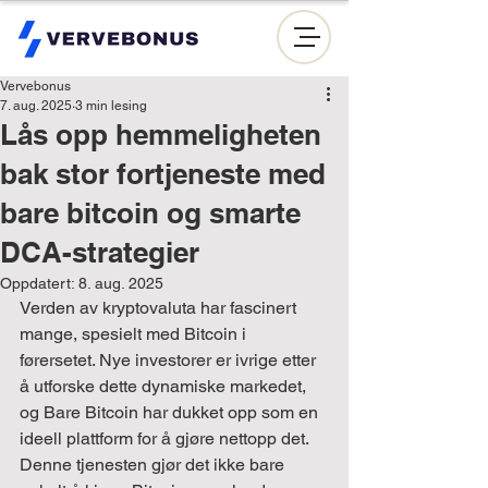
Vervebonus
7. aug. 2025
3 min lesing
Lås opp hemmeligheten
bak stor fortjeneste med
bare bitcoin og smarte
DCA-strategier
Oppdatert:
8. aug. 2025
Verden av kryptovaluta har fascinert 
mange, spesielt med Bitcoin i 
førersetet. Nye investorer er ivrige etter 
å utforske dette dynamiske markedet, 
og Bare Bitcoin har dukket opp som en 
ideell plattform for å gjøre nettopp det. 
Denne tjenesten gjør det ikke bare 